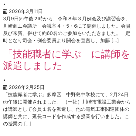
•
2026年3月11日
3月9日㈪午後２時から、令和８年３月例会及び講習会を、
川崎商工会議所 会議室４・5・6にて開催しました。会員
及び来賓、併せて約60名のご参加をいただきました。 定
時となり司会・例会委員より開会を宣言し、加藤 […]
「技能職者に学ぶ」に講師を
派遣しました
•
2026年2月25日
「技能職者に学ぶ」多摩区 中野島中学校にて、2月24日
㈫午後に開催されました。 （一社）川崎市電設工業会から
は講師として会員１名を派遣し、他の電気工事関連団体の
講師と共に、延長コードを作成する授業を行いました。こ
の授業の […]